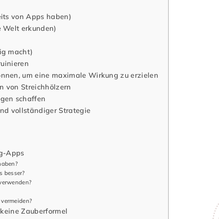
seits von Apps haben)
ie Welt erkunden)
tig macht)
ruinieren
können, um eine maximale Wirkung zu erzielen
n von Streichhölzern
ngen schaffen
und vollständiger Strategie
ng-Apps
 haben?
s besser?
s verwenden?
t vermeiden?
, keine Zauberformel