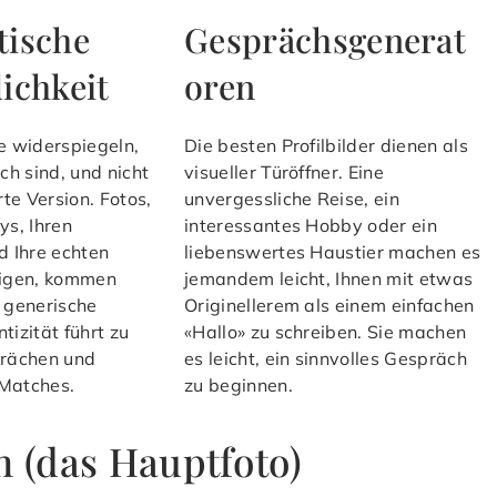
tische
Gesprächsgenerat
ichkeit
oren
lte widerspiegeln,
Die besten Profilbilder dienen als
ich sind, und nicht
visueller Türöffner. Eine
rte Version. Fotos,
unvergessliche Reise, ein
ys, Ihren
interessantes Hobby oder ein
d Ihre echten
liebenswertes Haustier machen es
eigen, kommen
jemandem leicht, Ihnen mit etwas
 generische
Originellerem als einem einfachen
tizität führt zu
«Hallo» zu schreiben. Sie machen
prächen und
es leicht, ein sinnvolles Gespräch
Matches.
zu beginnen.
n (das Hauptfoto)