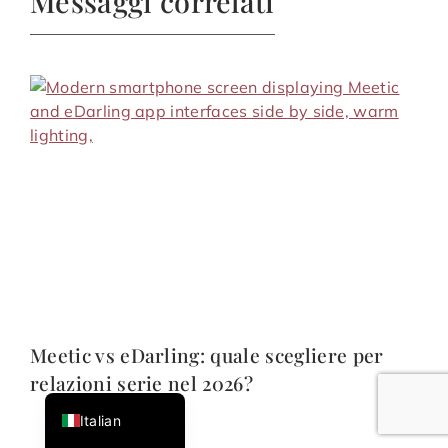
Messaggi correlati
French
German
Portuguese
Meetic vs eDarling: quale scegliere per
English
relazioni serie nel 2026?
Spanish
Italian