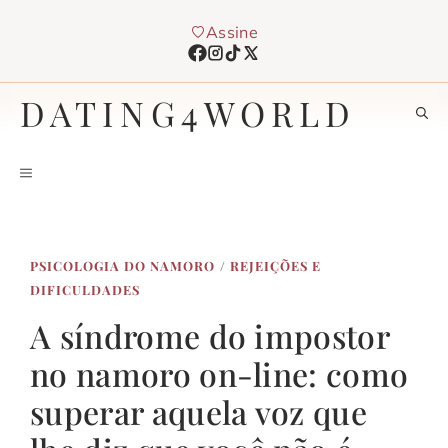
Pular
Assine
para
o
conteúdo
DATING4WORLD
MENU
PSICOLOGIA DO NAMORO
/
REJEIÇÕES E
DIFICULDADES
A síndrome do impostor
no namoro on-line: como
superar aquela voz que