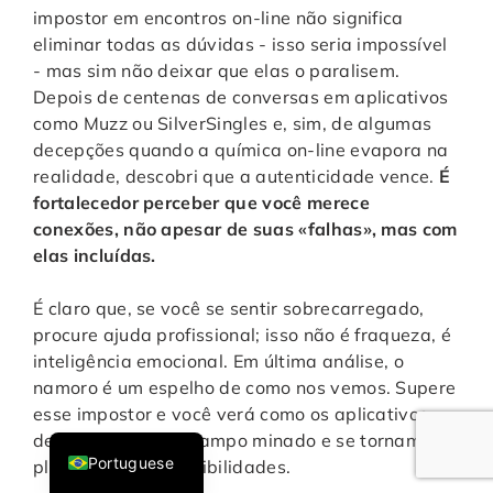
impostor em encontros on-line não significa
eliminar todas as dúvidas - isso seria impossível
- mas sim não deixar que elas o paralisem.
Depois de centenas de conversas em aplicativos
como Muzz ou SilverSingles e, sim, de algumas
decepções quando a química on-line evapora na
realidade, descobri que a autenticidade vence.
É
fortalecedor perceber que você merece
conexões, não apesar de suas «falhas», mas com
elas incluídas.
Italian
É claro que, se você se sentir sobrecarregado,
French
procure ajuda profissional; isso não é fraqueza, é
German
inteligência emocional. Em última análise, o
namoro é um espelho de como nos vemos. Supere
English
esse impostor e você verá como os aplicativos
Spanish
deixam de ser um campo minado e se tornam um
Portuguese
playground de possibilidades.