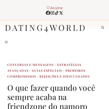
Pular
Assine
para
o
conteúdo
DATING4WORLD
MENU
CONVERSAS E MENSAGENS
/
ESTRATÉGIAS
AVANÇADAS
/
GUIAS ESPECIAIS
/
PRIMEIROS
COMPROMISSOS
/
REJEIÇÕES E DIFICULDADES
O que fazer quando você
sempre acaba na
friendzone do namoro