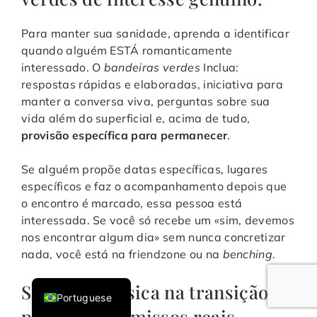
Para manter sua sanidade, aprenda a identificar
quando alguém ESTÁ romanticamente
interessado. O
bandeiras verdes
Inclua:
respostas rápidas e elaboradas, iniciativa para
manter a conversa viva, perguntas sobre sua
vida além do superficial e, acima de tudo,
provisão específica para permanecer
.
Se alguém propõe datas específicas, lugares
Italian
específicos e faz o acompanhamento depois que
o encontro é marcado, essa pessoa está
French
interessada. Se você só recebe um «sim, devemos
German
nos encontrar algum dia» sem nunca concretizar
English
nada, você está na friendzone ou na
benching
.
Spanish
Segurança física na transição
Portuguese
para compromissos reais