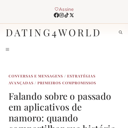
Pular
Assine
para
o
conteúdo
DATING4WORLD
MENU
CONVERSAS E MENSAGENS
/
ESTRATÉGIAS
AVANÇADAS
/
PRIMEIROS COMPROMISSOS
Falando sobre o passado
em aplicativos de
namoro: quando