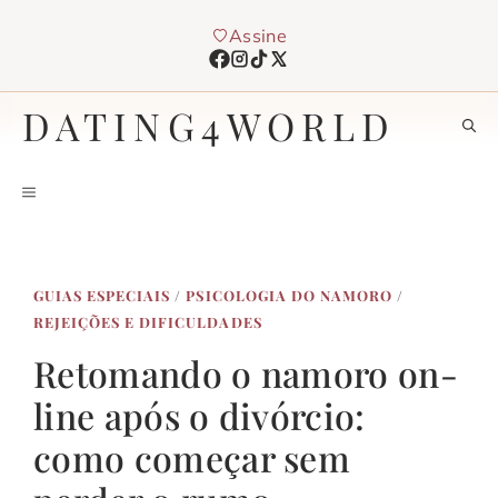
Pular
Assine
para
o
conteúdo
DATING4WORLD
MENU
GUIAS ESPECIAIS
/
PSICOLOGIA DO NAMORO
/
REJEIÇÕES E DIFICULDADES
Retomando o namoro on-
line após o divórcio:
como começar sem